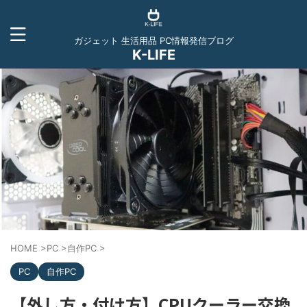
ガジェット 生活用品 PC情報発信ブログ
K-LIFE
HOME
>
PC
>
自作PC
>
PC
自作PC
【外し方・付け方】CPUクーラー交換