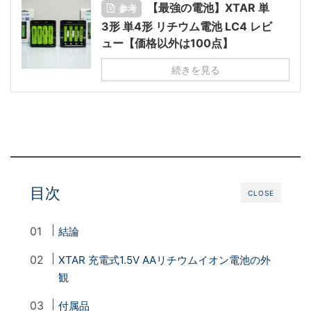
【最強の電池】XTAR 単
参考
3形 単4形 リチウム電池 LC4 レビ
ュー【価格以外は100点】
続きを見る
目次
CLOSE
結論
XTAR 充電式1.5V AAリチウムイオン電池の外
観
付属品