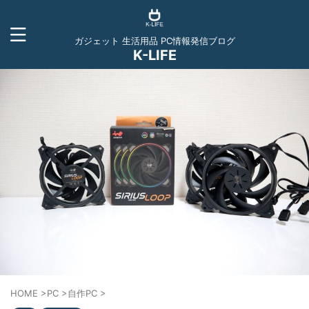
ガジェット 生活用品 PC情報発信ブログ
K-LIFE
HOME
>
PC
>
自作PC
>